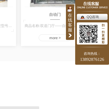
自动门
在
QQ咨询
线
客
商品名称:弧形自动门品牌:天昱型号:TY-YD-00…
商品名称:双道门厅——自动门品牌:天昱型号:…
扫
一
服
扫
更
more >
精
彩
咨询热线：
13892876126