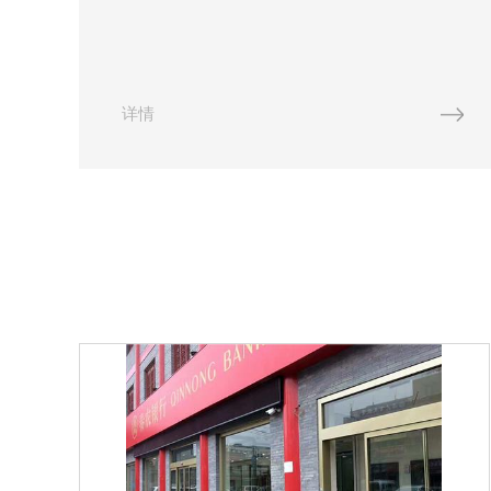
入。西安自动门除了上述功能外，尚有以下功能：
⑴门的启闭机械化、自动化，运行安全可靠。门的
启闭实现了电机驱动，大大**了出入门的劳动强度
和通行效率。由于采用了**的控制技术和安全保护
详情
措施，使出入自动门更加安全可靠。⑵门的密闭性
能和节省能...