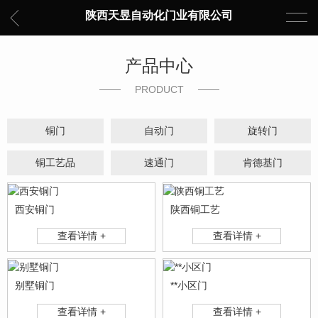
陕西天昱自动化门业有限公司
产品中心
PRODUCT
铜门
自动门
旋转门
铜工艺品
速通门
肯德基门
西安铜门
陕西铜工艺
查看详情 +
查看详情 +
别墅铜门
**小区门
查看详情 +
查看详情 +