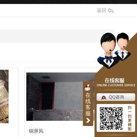
返回
在
QQ咨询
线
客
扫
一
服
扫
更
精
彩
铜屏风