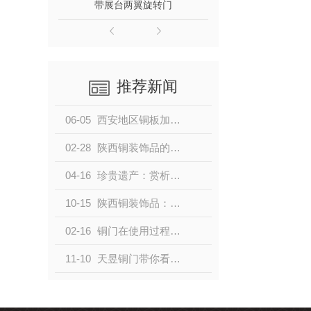
带展台两翼旋转门
庭院
推荐新闻
06-05
西安地区铜板加工企业优势与竞争力解析
02-28
陕西铜装饰品的历史渊源与文化内涵
04-16
珍贵遗产：赏析陕西传统铜装饰品
10-15
陕西铜装饰品：传承千年的精美工艺品
02-16
铜门在使用过程中应注意什么问题？
11-10
天昱铜门带你看自动门有哪几种类型？