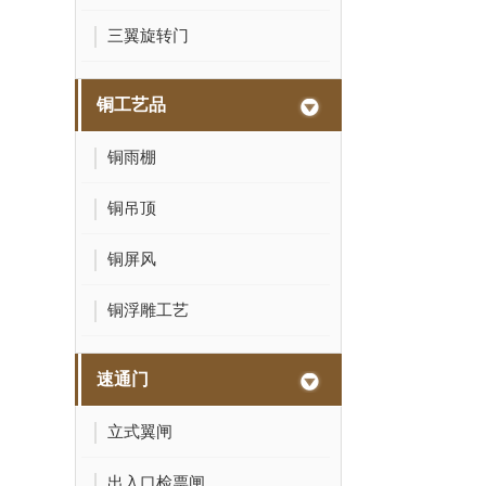
三翼旋转门
铜工艺品
铜雨棚
铜吊顶
铜屏风
铜浮雕工艺
速通门
立式翼闸
出入口检票闸