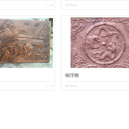
DETAILS
铜浮雕
DETAILS